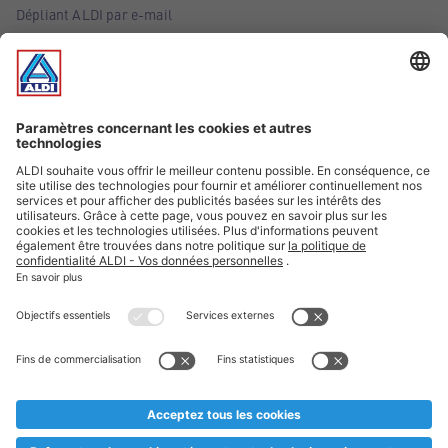
Dépliant ALDI par e-mail
Offres
Infos essentielles
Suivez ALDI Belgique
Textes marqués d'un astérisque et mentions légales
* Nous vendons ces articles temporairement et jusqu'à
épuisement des stocks. Nous comptons sur votre compréhension
au cas où, malgré le planning bien étudié, nous serions
prématurément en rupture de stock. Prix Recupel et TVA incl.
** Sur ce site, l’utilisation de la forme masculine a été adoptée