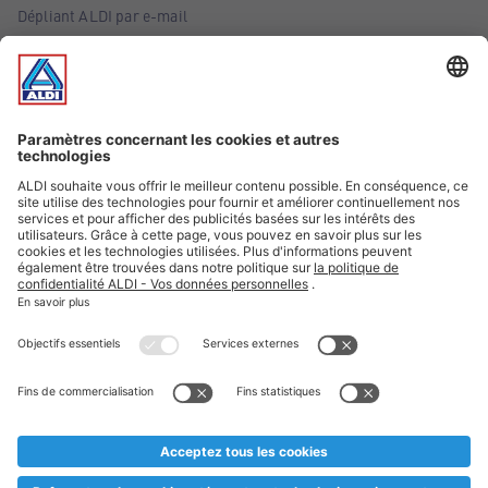
Dépliant ALDI par e-mail
Offres
Infos essentielles
Suivez ALDI Belgique
Textes marqués d'un astérisque et mentions légales
* Nous vendons ces articles temporairement et jusqu'à
épuisement des stocks. Nous comptons sur votre compréhension
au cas où, malgré le planning bien étudié, nous serions
prématurément en rupture de stock. Prix Recupel et TVA incl.
** Sur ce site, l’utilisation de la forme masculine a été adoptée