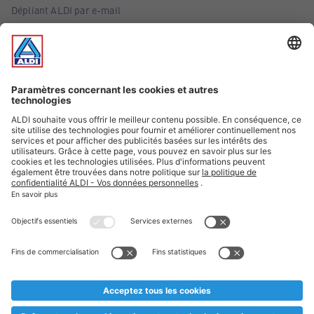
Dépliant ALDI par e-mail
Offres
Infos essentielles
Suivez ALDI Belgique
Textes marqués d'un astérisque et mentions légales
* Nous vendons ces articles temporairement et jusqu'à
épuisement des stocks. Nous comptons sur votre compréhension
au cas où, malgré le planning bien étudié, nous serions
prématurément en rupture de stock. Prix Recupel et TVA incl.
** Sur ce site, l’utilisation de la forme masculine a été adoptée