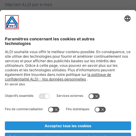
Dépliant ALDI par e-mail
Offres
Infos essentielles
Suivez ALDI Belgique
Textes marqués d'un astérisque et mentions légales
* Nous vendons ces articles temporairement et jusqu'à
épuisement des stocks. Nous comptons sur votre compréhension
au cas où, malgré le planning bien étudié, nous serions
prématurément en rupture de stock. Prix Recupel et TVA incl.
** Sur ce site, l’utilisation de la forme masculine a été adoptée