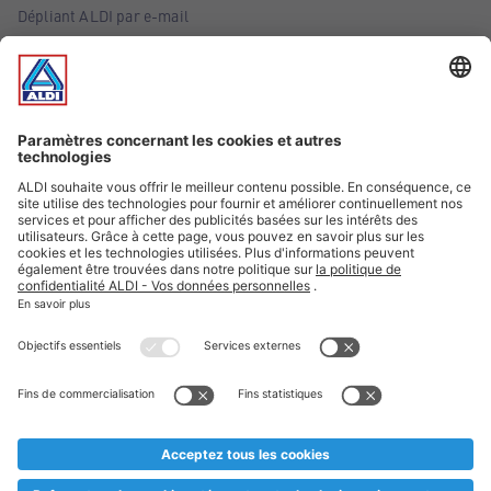
Dépliant ALDI par e-mail
Offres
Infos essentielles
Suivez ALDI Belgique
Textes marqués d'un astérisque et mentions légales
* Nous vendons ces articles temporairement et jusqu'à
épuisement des stocks. Nous comptons sur votre compréhension
au cas où, malgré le planning bien étudié, nous serions
prématurément en rupture de stock. Prix Recupel et TVA incl.
** Sur ce site, l’utilisation de la forme masculine a été adoptée