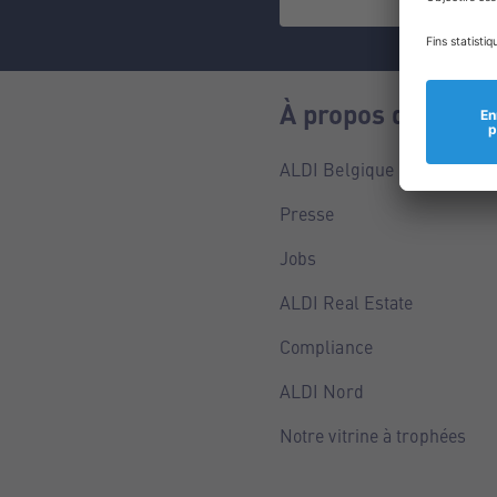
À propos de nous
ALDI Belgique
Presse
Jobs
ALDI Real Estate
Compliance
ALDI Nord
Notre vitrine à trophées