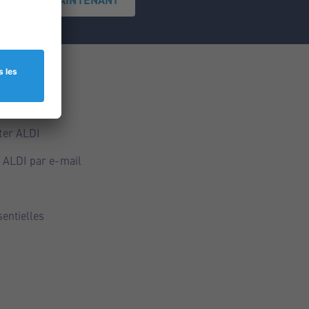
ce
ALDI
ter ALDI
 ALDI par e-mail
sentielles