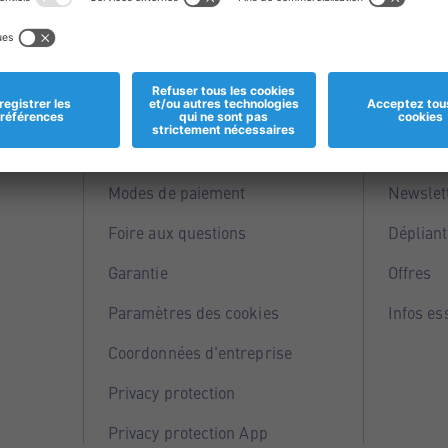
Informations
Servi
Magasins
Points 
Modes de paiement
Newslet
Foire aux questions
Dépliant
Garantie
Offres
Paramètres des cookies
Infos es
Coordonnées d'entreprise
Privacy protection
Privacy protection App