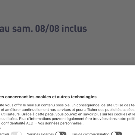
 au sam. 08/08 inclus
e manquez aucune de nos offres.
S