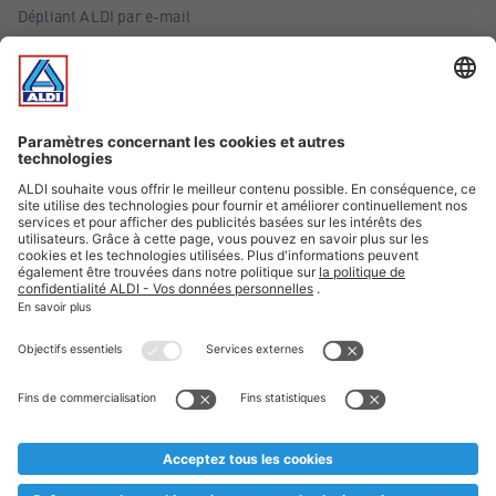
Dépliant ALDI par e-mail
Offres
Infos essentielles
Suivez ALDI Belgique
Textes marqués d'un astérisque et mentions légales
* Nous vendons ces articles temporairement et jusqu'à
épuisement des stocks. Nous comptons sur votre compréhension
au cas où, malgré le planning bien étudié, nous serions
prématurément en rupture de stock. Prix Recupel et TVA incl.
** Sur ce site, l’utilisation de la forme masculine a été adoptée