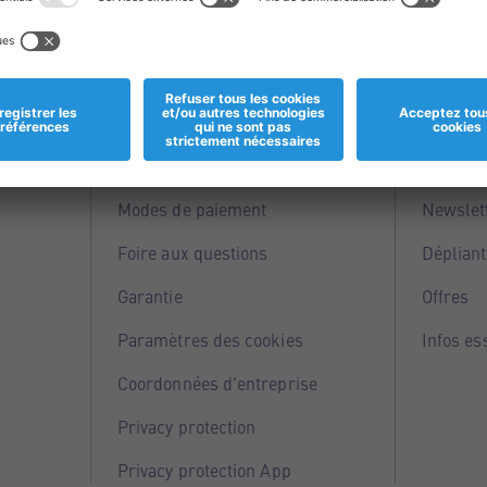
Informations
Servi
Magasins
Points 
Modes de paiement
Newslet
Foire aux questions
Dépliant
Garantie
Offres
Paramètres des cookies
Infos es
Coordonnées d'entreprise
Privacy protection
Privacy protection App