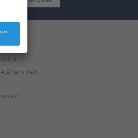
ce
ALDI
ter ALDI
 ALDI par e-mail
sentielles