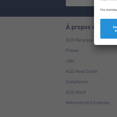
À propos de nous
ALDI Belgique
Presse
Jobs
ALDI Real Estate
Compliance
ALDI Nord
Notre vitrine à trophées