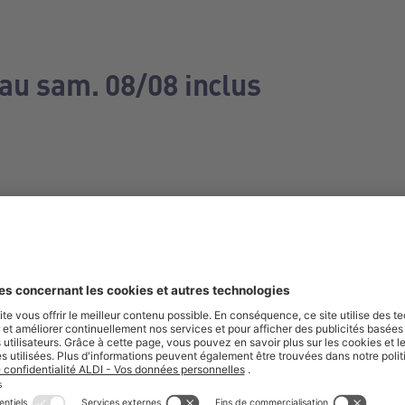
 au sam. 08/08 inclus
e manquez aucune de nos offres.
S