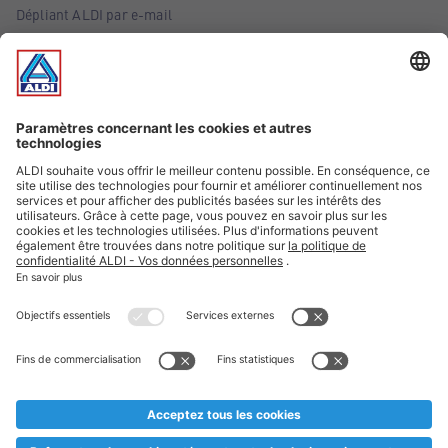
Dépliant ALDI par e-mail
Offres
Infos essentielles
Suivez ALDI Belgique
Textes marqués d'un astérisque et mentions légales
* Nous vendons ces articles temporairement et jusqu'à
épuisement des stocks. Nous comptons sur votre compréhension
au cas où, malgré le planning bien étudié, nous serions
prématurément en rupture de stock. Prix Recupel et TVA incl.
** Sur ce site, l’utilisation de la forme masculine a été adoptée