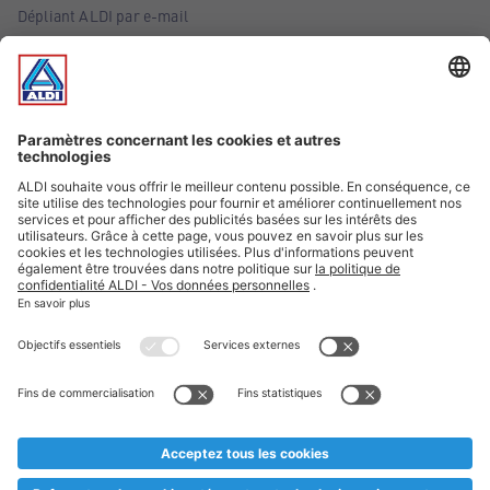
Dépliant ALDI par e-mail
Offres
Infos essentielles
Suivez ALDI Belgique
Textes marqués d'un astérisque et mentions légales
* Nous vendons ces articles temporairement et jusqu'à
épuisement des stocks. Nous comptons sur votre compréhension
au cas où, malgré le planning bien étudié, nous serions
prématurément en rupture de stock. Prix Recupel et TVA incl.
** Sur ce site, l’utilisation de la forme masculine a été adoptée