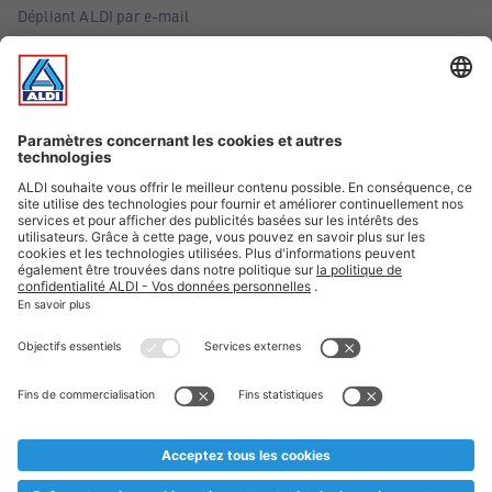
Dépliant ALDI par e-mail
Offres
Infos essentielles
Suivez ALDI Belgique
Textes marqués d'un astérisque et mentions légales
* Nous vendons ces articles temporairement et jusqu'à
épuisement des stocks. Nous comptons sur votre compréhension
au cas où, malgré le planning bien étudié, nous serions
prématurément en rupture de stock. Prix Recupel et TVA incl.
** Sur ce site, l’utilisation de la forme masculine a été adoptée