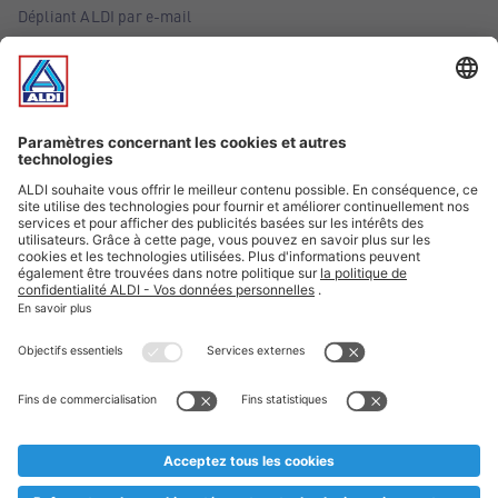
Dépliant ALDI par e-mail
Offres
Infos essentielles
Suivez ALDI Belgique
Textes marqués d'un astérisque et mentions légales
* Nous vendons ces articles temporairement et jusqu'à
épuisement des stocks. Nous comptons sur votre compréhension
au cas où, malgré le planning bien étudié, nous serions
prématurément en rupture de stock. Prix Recupel et TVA incl.
** Sur ce site, l’utilisation de la forme masculine a été adoptée