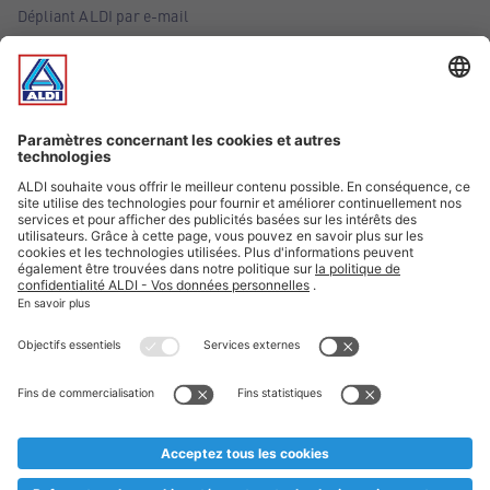
Dépliant ALDI par e-mail
Offres
Infos essentielles
Suivez ALDI Belgique
Textes marqués d'un astérisque et mentions légales
* Nous vendons ces articles temporairement et jusqu'à
épuisement des stocks. Nous comptons sur votre compréhension
au cas où, malgré le planning bien étudié, nous serions
prématurément en rupture de stock. Prix Recupel et TVA incl.
** Sur ce site, l’utilisation de la forme masculine a été adoptée