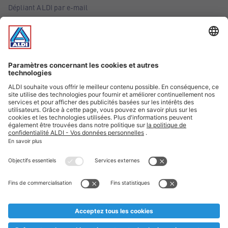
Dépliant ALDI par e-mail
Offres
Infos essentielles
Suivez ALDI Belgique
Textes marqués d'un astérisque et mentions légales
* Nous vendons ces articles temporairement et jusqu'à
épuisement des stocks. Nous comptons sur votre compréhension
au cas où, malgré le planning bien étudié, nous serions
prématurément en rupture de stock. Prix Recupel et TVA incl.
** Sur ce site, l’utilisation de la forme masculine a été adoptée