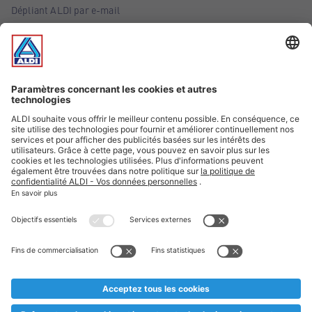
Dépliant ALDI par e-mail
Offres
Infos essentielles
Suivez ALDI Belgique
Textes marqués d'un astérisque et mentions légales
* Nous vendons ces articles temporairement et jusqu'à
épuisement des stocks. Nous comptons sur votre compréhension
au cas où, malgré le planning bien étudié, nous serions
prématurément en rupture de stock. Prix Recupel et TVA incl.
** Sur ce site, l’utilisation de la forme masculine a été adoptée