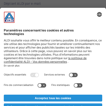
Dépliant ALDI par e-mail
Offres
Infos essentielles
Suivez ALDI Belgique
Textes marqués d'un astérisque et mentions légales
* Nous vendons ces articles temporairement et jusqu'à
épuisement des stocks. Nous comptons sur votre compréhension
au cas où, malgré le planning bien étudié, nous serions
prématurément en rupture de stock. Prix Recupel et TVA incl.
** Sur ce site, l’utilisation de la forme masculine a été adoptée