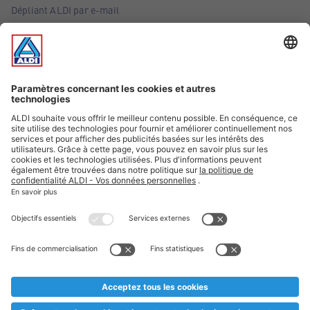
Dépliant ALDI par e-mail
Offres
Infos essentielles
Suivez ALDI Belgique
Textes marqués d'un astérisque et mentions légales
* Nous vendons ces articles temporairement et jusqu'à
épuisement des stocks. Nous comptons sur votre compréhension
au cas où, malgré le planning bien étudié, nous serions
prématurément en rupture de stock. Prix Recupel et TVA incl.
** Sur ce site, l’utilisation de la forme masculine a été adoptée