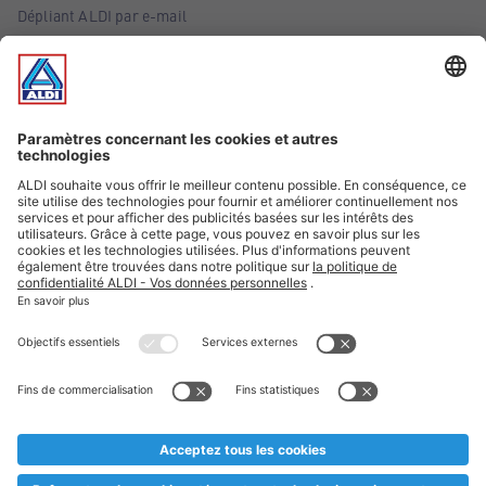
Dépliant ALDI par e-mail
Offres
Infos essentielles
Suivez ALDI Belgique
Textes marqués d'un astérisque et mentions légales
* Nous vendons ces articles temporairement et jusqu'à
épuisement des stocks. Nous comptons sur votre compréhension
au cas où, malgré le planning bien étudié, nous serions
prématurément en rupture de stock. Prix Recupel et TVA incl.
** Sur ce site, l’utilisation de la forme masculine a été adoptée