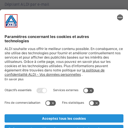
Dépliant ALDI par e-mail
Offres
Infos essentielles
Suivez ALDI Belgique
Textes marqués d'un astérisque et mentions légales
* Nous vendons ces articles temporairement et jusqu'à
épuisement des stocks. Nous comptons sur votre compréhension
au cas où, malgré le planning bien étudié, nous serions
prématurément en rupture de stock. Prix Recupel et TVA incl.
** Sur ce site, l’utilisation de la forme masculine a été adoptée