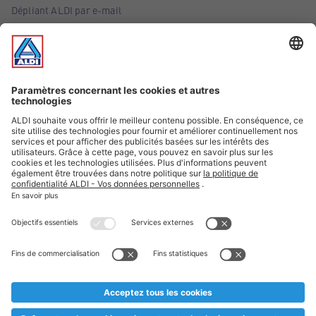
Dépliant ALDI par e-mail
Offres
Infos essentielles
Suivez ALDI Belgique
Textes marqués d'un astérisque et mentions légales
* Nous vendons ces articles temporairement et jusqu'à
épuisement des stocks. Nous comptons sur votre compréhension
au cas où, malgré le planning bien étudié, nous serions
prématurément en rupture de stock. Prix Recupel et TVA incl.
** Sur ce site, l’utilisation de la forme masculine a été adoptée