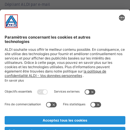
Dépliant ALDI par e-mail
Offres
Infos essentielles
Suivez ALDI Belgique
Textes marqués d'un astérisque et mentions légales
* Nous vendons ces articles temporairement et jusqu'à
épuisement des stocks. Nous comptons sur votre compréhension
au cas où, malgré le planning bien étudié, nous serions
prématurément en rupture de stock. Prix Recupel et TVA incl.
** Sur ce site, l’utilisation de la forme masculine a été adoptée