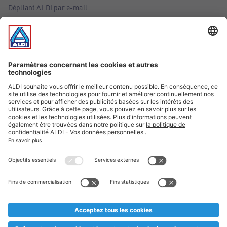
Dépliant ALDI par e-mail
Offres
Infos essentielles
Suivez ALDI Belgique
Textes marqués d'un astérisque et mentions légales
* Nous vendons ces articles temporairement et jusqu'à
épuisement des stocks. Nous comptons sur votre compréhension
au cas où, malgré le planning bien étudié, nous serions
prématurément en rupture de stock. Prix Recupel et TVA incl.
** Sur ce site, l’utilisation de la forme masculine a été adoptée