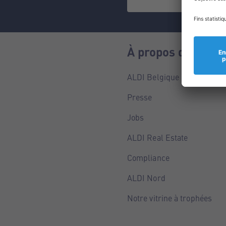
À propos de nous
ALDI Belgique
Presse
Jobs
ALDI Real Estate
Compliance
ALDI Nord
Notre vitrine à trophées