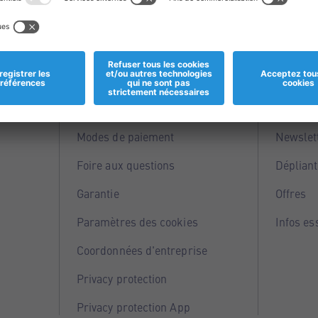
Informations
Servi
Magasins
Points 
Modes de paiement
Newslet
Foire aux questions
Dépliant
Garantie
Offres
Paramètres des cookies
Infos es
Coordonnées d'entreprise
Privacy protection
Privacy protection App