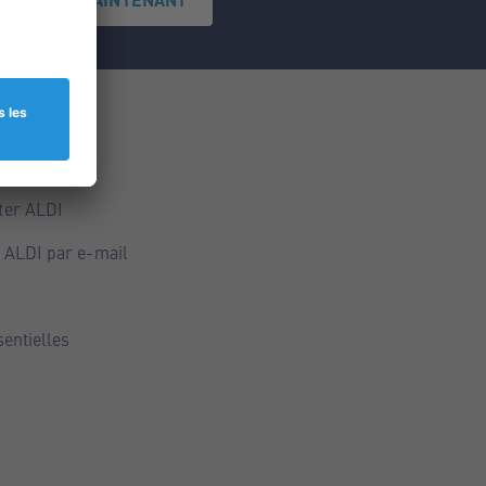
ce
ALDI
ter ALDI
 ALDI par e-mail
sentielles