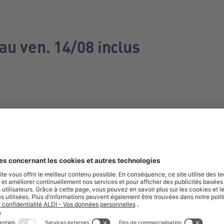
au ven. 14/08 inclus
e manquez aucune de nos offres.
S