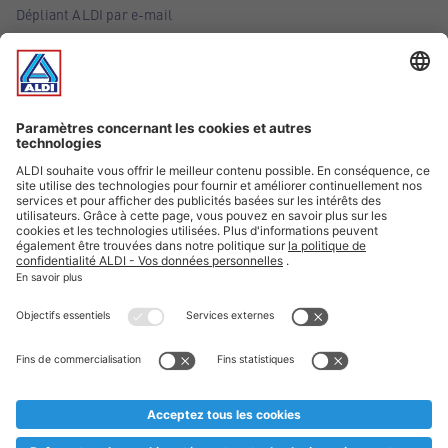
Dépliant ALDI par e-mail
Offres
Infos essentielles
Suivez ALDI Belgique
Textes marqués d'un astérisque et mentions légales
* Nous vendons ces articles temporairement et jusqu'à
épuisement des stocks. Nous comptons sur votre compréhension
au cas où, malgré le planning bien étudié, nous serions
prématurément en rupture de stock. Prix Recupel et TVA incl.
** Sur ce site, l’utilisation de la forme masculine a été adoptée