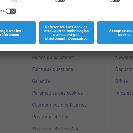
Informations
Servi
Magasins
Points 
Modes de paiement
Newslet
Foire aux questions
Dépliant
Garantie
Offres
Paramètres des cookies
Infos es
Coordonnées d'entreprise
Privacy protection
Privacy protection App