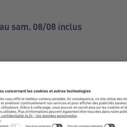
 au sam. 08/08 inclus
e manquez aucune de nos offres.
S