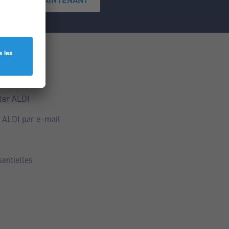
ce
ALDI
ter ALDI
 ALDI par e-mail
sentielles