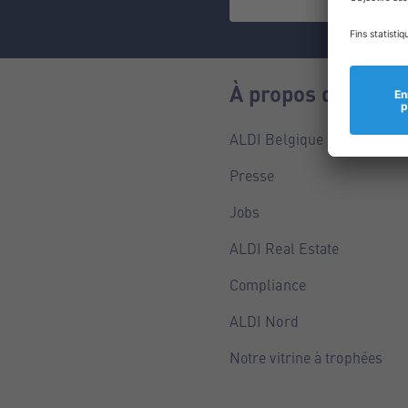
À propos de nous
ALDI Belgique
Presse
Jobs
ALDI Real Estate
Compliance
ALDI Nord
Notre vitrine à trophées