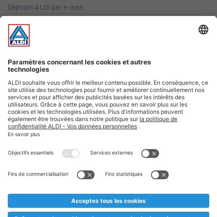
Dépliant ALDI par e-mail
Offres
Infos essentielles
Suivez ALDI Belgique
Textes marqués d'un astérisque et mentions légales
* Nous vendons ces articles temporairement et jusqu'à
épuisement des stocks. Nous comptons sur votre compréhension
au cas où, malgré le planning bien étudié, nous serions
prématurément en rupture de stock. Prix Recupel et TVA incl.
** Sur ce site, l’utilisation de la forme masculine a été adoptée