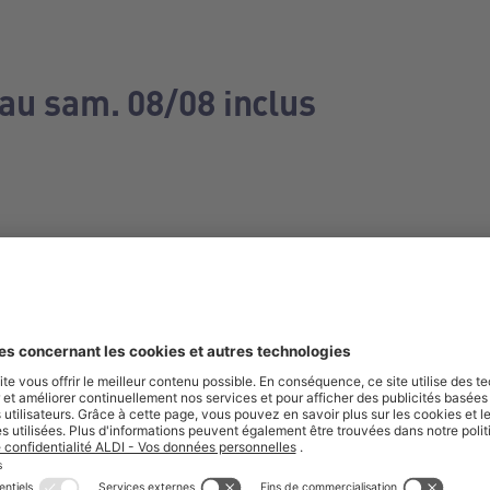
 au sam. 08/08 inclus
e manquez aucune de nos offres.
S