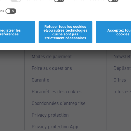
Informations
Servi
Magasins
Points 
Modes de paiement
Newslet
Foire aux questions
Dépliant
Garantie
Offres
Paramètres des cookies
Infos es
Coordonnées d'entreprise
Privacy protection
Privacy protection App