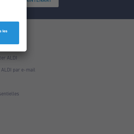
ce
ALDI
ter ALDI
 ALDI par e-mail
sentielles