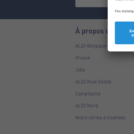
À propos de nous
ALDI Belgique
Presse
Jobs
ALDI Real Estate
Compliance
ALDI Nord
Notre vitrine à trophées