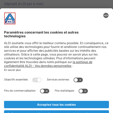
Dépliant ALDI par e-mail
Offres
Infos essentielles
Suivez ALDI Belgique
Textes marqués d'un astérisque et mentions légales
* Nous vendons ces articles temporairement et jusqu'à
épuisement des stocks. Nous comptons sur votre compréhension
au cas où, malgré le planning bien étudié, nous serions
prématurément en rupture de stock. Prix Recupel et TVA incl.
** Sur ce site, l’utilisation de la forme masculine a été adoptée