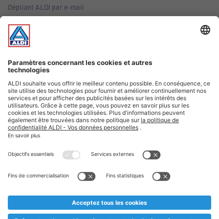
Dépliant ALDI par e-mail
Offres
Infos essentielles
Suivez ALDI Belgique
Textes marqués d'un astérisque et mentions légales
* Nous vendons ces articles temporairement et jusqu'à
épuisement des stocks. Nous comptons sur votre compréhension
au cas où, malgré le planning bien étudié, nous serions
prématurément en rupture de stock. Prix Recupel et TVA incl.
** Sur ce site, l’utilisation de la forme masculine a été adoptée