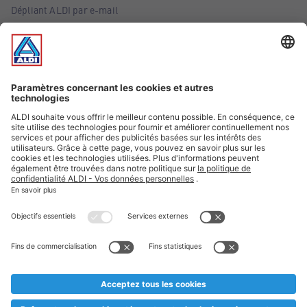
Dépliant ALDI par e-mail
Offres
Infos essentielles
Suivez ALDI Belgique
Textes marqués d'un astérisque et mentions légales
* Nous vendons ces articles temporairement et jusqu'à
épuisement des stocks. Nous comptons sur votre compréhension
au cas où, malgré le planning bien étudié, nous serions
prématurément en rupture de stock. Prix Recupel et TVA incl.
** Sur ce site, l’utilisation de la forme masculine a été adoptée