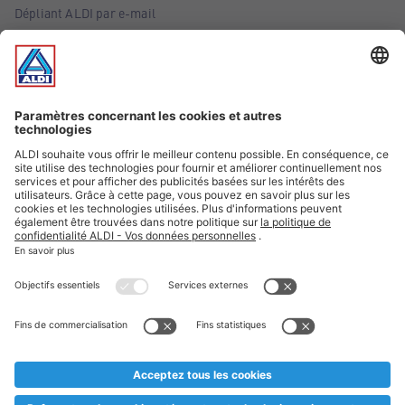
Dépliant ALDI par e-mail
Offres
Infos essentielles
Suivez ALDI Belgique
Textes marqués d'un astérisque et mentions légales
* Nous vendons ces articles temporairement et jusqu'à
épuisement des stocks. Nous comptons sur votre compréhension
au cas où, malgré le planning bien étudié, nous serions
prématurément en rupture de stock. Prix Recupel et TVA incl.
** Sur ce site, l’utilisation de la forme masculine a été adoptée