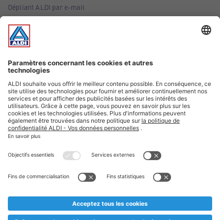
Dépliant ALDI par e-mail
Offres
Infos essentielles
Suivez ALDI Belgique
Textes marqués d'un astérisque et mentions légales
* Nous vendons ces articles temporairement et jusqu'à
épuisement des stocks. Nous comptons sur votre compréhension
au cas où, malgré le planning bien étudié, nous serions
prématurément en rupture de stock. Prix Recupel et TVA incl.
** Sur ce site, l’utilisation de la forme masculine a été adoptée