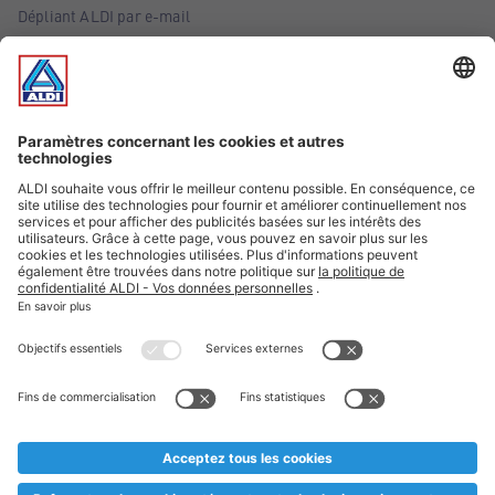
Dépliant ALDI par e-mail
Offres
Infos essentielles
Suivez ALDI Belgique
Textes marqués d'un astérisque et mentions légales
* Nous vendons ces articles temporairement et jusqu'à
épuisement des stocks. Nous comptons sur votre compréhension
au cas où, malgré le planning bien étudié, nous serions
prématurément en rupture de stock. Prix Recupel et TVA incl.
** Sur ce site, l’utilisation de la forme masculine a été adoptée