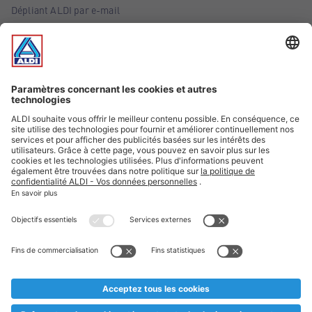
Dépliant ALDI par e-mail
Offres
Infos essentielles
Suivez ALDI Belgique
Textes marqués d'un astérisque et mentions légales
* Nous vendons ces articles temporairement et jusqu'à
épuisement des stocks. Nous comptons sur votre compréhension
au cas où, malgré le planning bien étudié, nous serions
prématurément en rupture de stock. Prix Recupel et TVA incl.
** Sur ce site, l’utilisation de la forme masculine a été adoptée