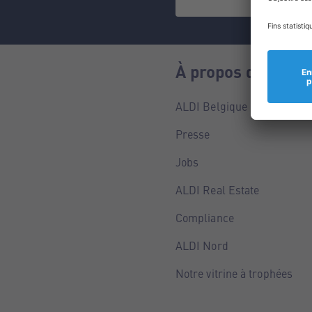
À propos de nous
ALDI Belgique
Presse
Jobs
ALDI Real Estate
Compliance
ALDI Nord
Notre vitrine à trophées