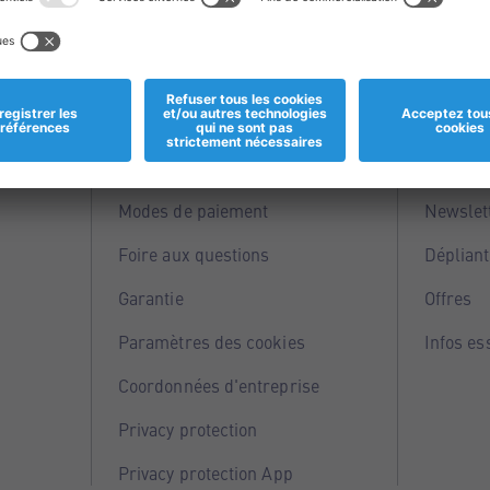
Informations
Servi
Magasins
Points 
Modes de paiement
Newslet
Foire aux questions
Dépliant
Garantie
Offres
Paramètres des cookies
Infos es
Coordonnées d'entreprise
Privacy protection
Privacy protection App