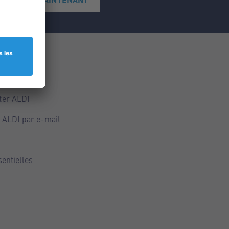
ce
ALDI
ter ALDI
 ALDI par e-mail
sentielles