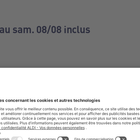
 au sam. 08/08 inclus
e manquez aucune de nos offres.
S