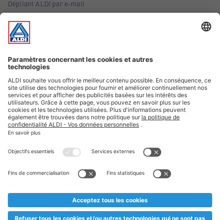
Dépliant ALDI par e-mail
Offres
Infos essentielles
Suivez ALDI Belgique
Textes marqués d'un astérisque et mentions légales
* Nous vendons ces articles temporairement et jusqu'à
épuisement des stocks. Nous comptons sur votre compréhension
au cas où, malgré le planning bien étudié, nous serions
prématurément en rupture de stock. Prix Recupel et TVA incl.
** Sur ce site, l’utilisation de la forme masculine a été adoptée