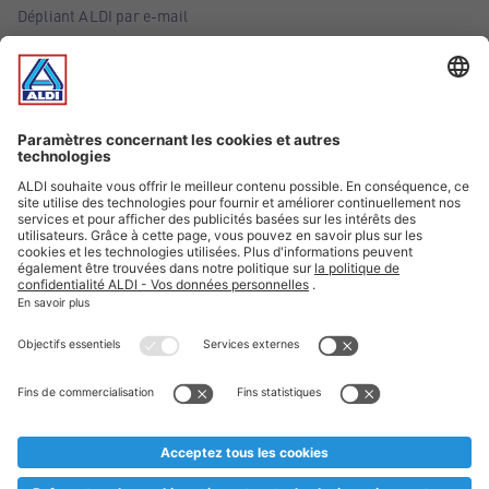
Dépliant ALDI par e-mail
Offres
Infos essentielles
Suivez ALDI Belgique
Textes marqués d'un astérisque et mentions légales
* Nous vendons ces articles temporairement et jusqu'à
épuisement des stocks. Nous comptons sur votre compréhension
au cas où, malgré le planning bien étudié, nous serions
prématurément en rupture de stock. Prix Recupel et TVA incl.
** Sur ce site, l’utilisation de la forme masculine a été adoptée