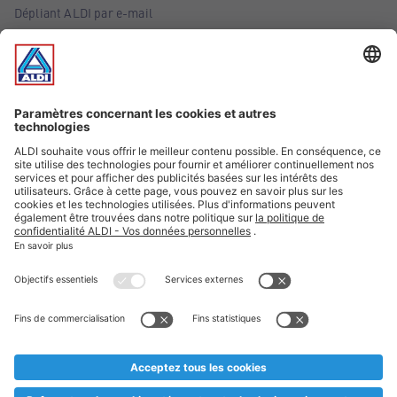
Dépliant ALDI par e-mail
Offres
Infos essentielles
Suivez ALDI Belgique
Textes marqués d'un astérisque et mentions légales
* Nous vendons ces articles temporairement et jusqu'à
épuisement des stocks. Nous comptons sur votre compréhension
au cas où, malgré le planning bien étudié, nous serions
prématurément en rupture de stock. Prix Recupel et TVA incl.
** Sur ce site, l’utilisation de la forme masculine a été adoptée