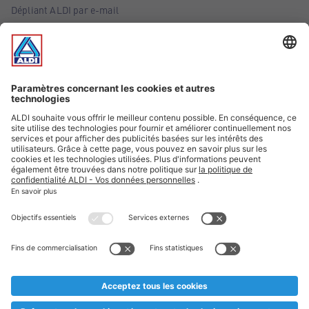
Dépliant ALDI par e-mail
Offres
Infos essentielles
Suivez ALDI Belgique
Textes marqués d'un astérisque et mentions légales
* Nous vendons ces articles temporairement et jusqu'à
épuisement des stocks. Nous comptons sur votre compréhension
au cas où, malgré le planning bien étudié, nous serions
prématurément en rupture de stock. Prix Recupel et TVA incl.
** Sur ce site, l’utilisation de la forme masculine a été adoptée