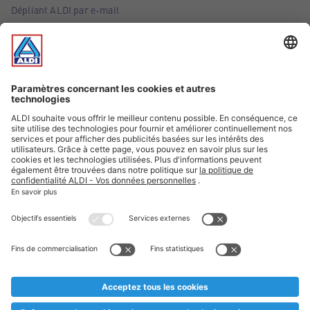
Dépliant ALDI par e-mail
Offres
Infos essentielles
Suivez ALDI Belgique
Textes marqués d'un astérisque et mentions légales
* Nous vendons ces articles temporairement et jusqu'à
épuisement des stocks. Nous comptons sur votre compréhension
au cas où, malgré le planning bien étudié, nous serions
prématurément en rupture de stock. Prix Recupel et TVA incl.
** Sur ce site, l’utilisation de la forme masculine a été adoptée