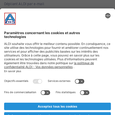
Dépliant ALDI par e-mail
Offres
Infos essentielles
Suivez ALDI Belgique
Textes marqués d'un astérisque et mentions légales
* Nous vendons ces articles temporairement et jusqu'à
épuisement des stocks. Nous comptons sur votre compréhension
au cas où, malgré le planning bien étudié, nous serions
prématurément en rupture de stock. Prix Recupel et TVA incl.
** Sur ce site, l’utilisation de la forme masculine a été adoptée