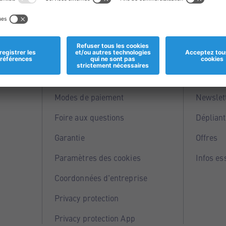
Informations
Servi
Magasins
Points 
Modes de paiement
Newslet
Foire aux questions
Dépliant
Garantie
Offres
Paramètres des cookies
Infos es
Coordonnées d'entreprise
Privacy protection
Privacy protection App