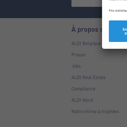
À propos de nous
ALDI Belgique
Presse
Jobs
ALDI Real Estate
Compliance
ALDI Nord
Notre vitrine à trophées