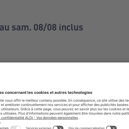
 au sam. 08/08 inclus
e manquez aucune de nos offres.
S