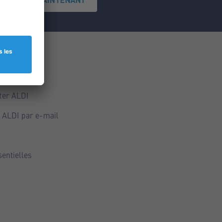
ce
ALDI
ter ALDI
 ALDI par e-mail
sentielles