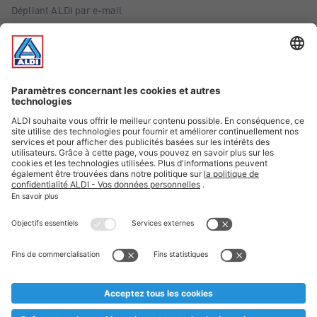
Dépliant ALDI par e-mail
Offres
Infos essentielles
Suivez ALDI Belgique
Textes marqués d'un astérisque et mentions légales
* Nous vendons ces articles temporairement et jusqu'à
épuisement des stocks. Nous comptons sur votre compréhension
au cas où, malgré le planning bien étudié, nous serions
prématurément en rupture de stock. Prix Recupel et TVA incl.
** Sur ce site, l’utilisation de la forme masculine a été adoptée