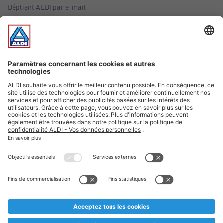
Dépliant ALDI par e-mail
Offres
Infos essentielles
Suivez ALDI Belgique
Textes marqués d'un astérisque et mentions légales
* Nous vendons ces articles temporairement et jusqu'à
épuisement des stocks. Nous comptons sur votre compréhension
au cas où, malgré le planning bien étudié, nous serions
prématurément en rupture de stock. Prix Recupel et TVA incl.
** Sur ce site, l’utilisation de la forme masculine a été adoptée