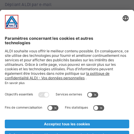
Dépliant ALDI par e-mail
Offres
Infos essentielles
Suivez ALDI Belgique
Textes marqués d'un astérisque et mentions légales
* Nous vendons ces articles temporairement et jusqu'à
épuisement des stocks. Nous comptons sur votre compréhension
au cas où, malgré le planning bien étudié, nous serions
prématurément en rupture de stock. Prix Recupel et TVA incl.
** Sur ce site, l’utilisation de la forme masculine a été adoptée