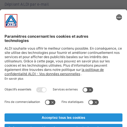
Dépliant ALDI par e-mail
Offres
Infos essentielles
Suivez ALDI Belgique
Textes marqués d'un astérisque et mentions légales
* Nous vendons ces articles temporairement et jusqu'à
épuisement des stocks. Nous comptons sur votre compréhension
au cas où, malgré le planning bien étudié, nous serions
prématurément en rupture de stock. Prix Recupel et TVA incl.
** Sur ce site, l’utilisation de la forme masculine a été adoptée