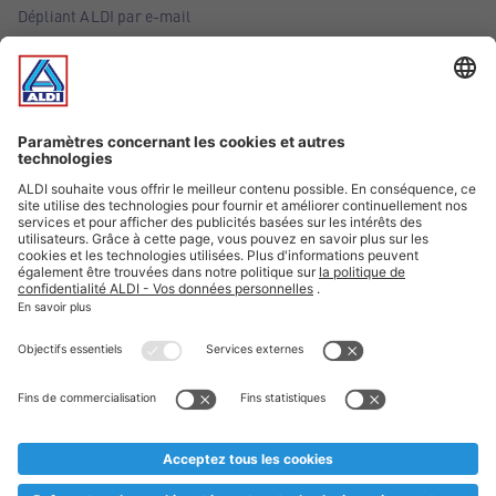
Dépliant ALDI par e-mail
Offres
Infos essentielles
Suivez ALDI Belgique
Textes marqués d'un astérisque et mentions légales
* Nous vendons ces articles temporairement et jusqu'à
épuisement des stocks. Nous comptons sur votre compréhension
au cas où, malgré le planning bien étudié, nous serions
prématurément en rupture de stock. Prix Recupel et TVA incl.
** Sur ce site, l’utilisation de la forme masculine a été adoptée