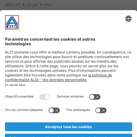
Dépliant ALDI par e-mail
Offres
Infos essentielles
Suivez ALDI Belgique
Textes marqués d'un astérisque et mentions légales
* Nous vendons ces articles temporairement et jusqu'à
épuisement des stocks. Nous comptons sur votre compréhension
au cas où, malgré le planning bien étudié, nous serions
prématurément en rupture de stock. Prix Recupel et TVA incl.
** Sur ce site, l’utilisation de la forme masculine a été adoptée