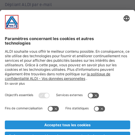
Dépliant ALDI par e-mail
Offres
Infos essentielles
Suivez ALDI Belgique
Textes marqués d'un astérisque et mentions légales
* Nous vendons ces articles temporairement et jusqu'à
épuisement des stocks. Nous comptons sur votre compréhension
au cas où, malgré le planning bien étudié, nous serions
prématurément en rupture de stock. Prix Recupel et TVA incl.
** Sur ce site, l’utilisation de la forme masculine a été adoptée