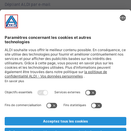
Dépliant ALDI par e-mail
Offres
Infos essentielles
Suivez ALDI Belgique
Textes marqués d'un astérisque et mentions légales
* Nous vendons ces articles temporairement et jusqu'à
épuisement des stocks. Nous comptons sur votre compréhension
au cas où, malgré le planning bien étudié, nous serions
prématurément en rupture de stock. Prix Recupel et TVA incl.
** Sur ce site, l’utilisation de la forme masculine a été adoptée